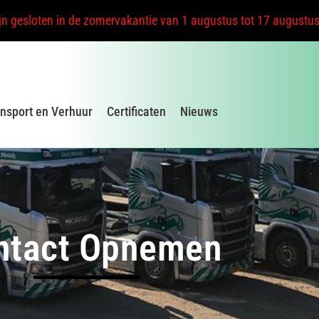
ijn gesloten in de zomervakantie van 1 augustus tot 17 augustu
nsport en Verhuur
Certificaten
Nieuws
ntact Opnemen